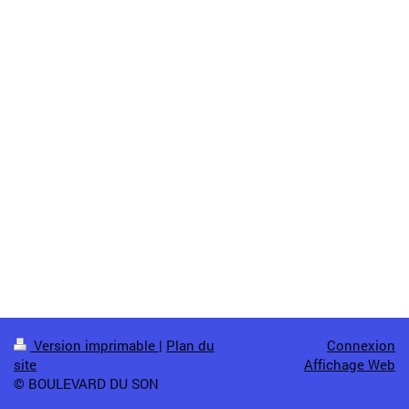
Version imprimable
|
Plan du
Connexion
site
Affichage Web
© BOULEVARD DU SON